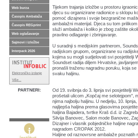
Tijekom trajanja izložbe u prostoru igraoni
Web burza
djecu su organizirane radionice u sklopu ko
Časopis Ambalaža
pomoć dizajnera i svoje bezgranične mašte
ambalažni materijal. Djeca su tom priliko
Časopis REGprint
služi ambalaža i koliko je zbog zaštite oko
Web oglašavanje
pravilno odlaganje i zbrinjavanje.
Sajmovi i izložbe
U suradnji s medijskim partnerom, Sound
radijskom grupom, organizirane su radijsk
Interpack 2026
kojima su mogli sudjelovati svi posjetitelji 
Soundset radija diljem Hrvatske, javljanje
pronašli traženu nagradnu poruku, koja se 
svaku haljinu.
Elektroničko izdanje
Više...
PARTNERI:
Od 19. svibnja do 3. lipnja svi posjetitelji 
prošetali ulicom „Kopčaj me selotejpom“, m
njima najbolju haljinu. U nedjelju, 10. lipnja
najljepša haljina prema glasovima posjetitel
haljina Bajadera, tvrtke Kraš d.d. iz Zagreba
Silvija Banovec, Salon mode Banovec, Za
Dizajner i vlasnik pobjedničke haljine nagr
nagradom CROPAK 2012.
Haljine od raznovrsne ambalaže poznatih ro