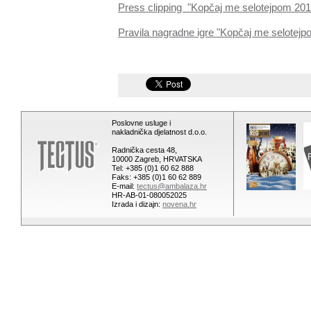
Press clipping "Kopčaj me selotejpom 201
Pravila nagradne igre "Kopčaj me selotej
Poslovne usluge i
nakladnička djelatnost d.o.o.
Radnička cesta 48,
10000 Zagreb, HRVATSKA
Tel: +385 (0)1 60 62 888
Faks: +385 (0)1 60 62 889
E-mail:
tectus@ambalaza.hr
HR-AB-01-080052025
Izrada i dizajn:
novena.hr