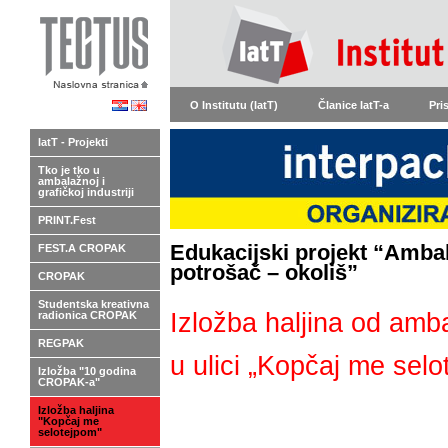
O Institutu (IatT)
Članice IatT-a
Pri
IatT - Projekti
Tko je tko u
ambalažnoj i
grafičkoj industriji
PRINT.Fest
Edukacijski projekt “Ambal
FEST.A CROPAK
potrošač – okoliš”
CROPAK
Studentska kreativna
Izložba haljina od amba
radionica CROPAK
REGPAK
u ulici „Kopčaj me sel
Izložba "10 godina
CROPAK-a"
Izložba haljina
"Kopčaj me
selotejpom"