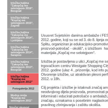
Izložba haljina
"Zakopčaj me
selotejpom 2016",
Beograd
Izložba haljina
"Kopčaj me
selotejpom 2015",
Zagreb
Izložba haljina
Ususret Svjetskim danima ambalaže i F
"Zakopčaj me
selotejpom 2014",
2012. godine, koji su se od 3. do 8. lipnja 
Ljubljana
Splitu, organiziran je edukacijsko-promoti
Izložba haljina
proizvod-potrošač - okoliš“, s izložbom ha
"Zakopčaj me
materijala „Kopčaj me selotejpom“.
selotejpom 2014",
Sarajevo
Izložba je postavljena u ulici „Kopčaj me s
Izložba haljina
"Zakopčaj me
trgovačkom centru Westgate Shopping City,
selotejpom 2013",
2012. godine (ulaz 4 , prizemlje, kod info pu
Beograd
Otvorenje izložbe, uz atraktivan plesni perf
Izložba haljina
2012. u 18h.
"Kopčaj me
selotejpom 2012"
Cilj projekta i izložbe je istaknuti značaj 
Fotogalerija 2012
neodvojivog dijela proizvoda, promovirati pr
Modna revija
informirati i educirati potrošače o ambalaži
"Kopčaj me
značaju, oznakama s posebnim naglasko
selotejpom 2011"
pravilnog zbrinjavanja i zaštitu okoliša.
Stručni skupovi