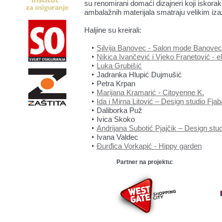
su renomirani domaći dizajneri koji iskorak
ambalažnih materijala smatraju velikim iz
Haljine su kreirali:
Silvija Banovec - Salon mode Banovec
Nikica Ivančević i Vjeko Franetović -
Luka Grubišić
Jadranka Hlupić Dujmušić
Petra Krpan
Marijana Kramarić - Citoyenne K.
Ida i Mirna Litović – Design studio Fjab
Daliborka Puž
Ivica Skoko
Andrijana Subotić Pjajčik – Design stu
Ivana Valdec
Đurđica Vorkapić - Hippy garden
Partner na projektu: