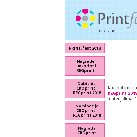
12. 6. 2018.
PRINT.fest 2018
Nagrade
CROprint i
REGprint
Dobitnici
Kao dobitnici 
CROprint i
REGprint 2018
REGprint 201
materijalima...
Nominacije
CROprint i
REGprint 2018
Nagrada
CROprint