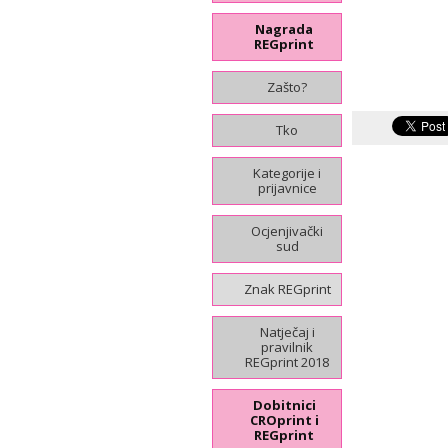
Nagrada
REGprint
Zašto?
Tko
Kategorije i
prijavnice
Ocjenjivački
sud
Znak REGprint
Natječaj i
pravilnik
REGprint 2018
Dobitnici
CROprint i
REGprint