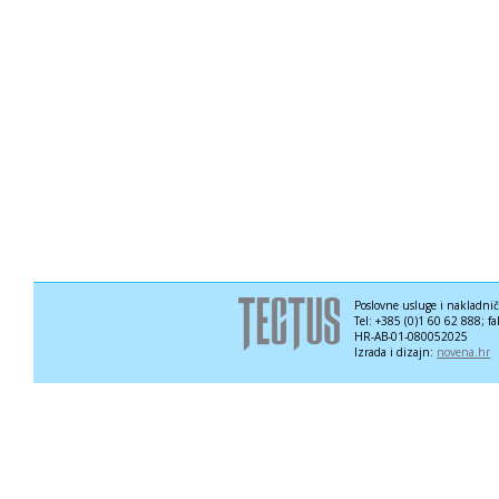
Poslovne usluge i nakladni
Tel: +385 (0)1 60 62 888; f
HR-AB-01-080052025
Izrada i dizajn:
novena.hr