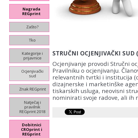
Nagrada
REGprint
Zašto?
Tko
STRUČNI OCJENJIVAČKI SUD 
Kategorije i
prijavnice
Ocjenjivanje provodi Stručni oc
Pravilniku o ocjenjivanju. Člano
Ocjenjivački
sud
relevantnih tvrtki i institucija 
dizajnerske i marketinške agenc
Znak REGprint
tiskarskih usluga, neovisni stru
nominirati svoje radove, ali ih 
Natječaj i
pravilnik
REGprint 2018
Dobitnici
CROprint i
REGprint