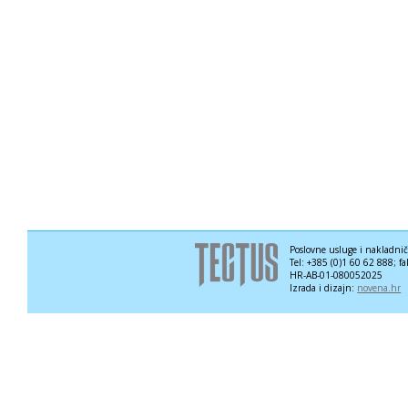
Poslovne usluge i nakladni
Tel: +385 (0)1 60 62 888; f
HR-AB-01-080052025
Izrada i dizajn:
novena.hr