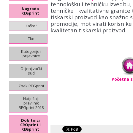
tehnološku i tehničku izvedbu, 
Nagrada
tehničke i kvalitativne granice t
REGprint
tiskarski proizvod kao snažno 
promocije, motivirati korisnike
Zašto?
kvalitetan tiskarski proizvod...
Tko
Kategorije i
prijavnice
Ocjenjivački
sud
Početna s
Znak REGprint
Natječaj i
pravilnik
REGprint 2018
Dobitnici
CROprint i
REGprint