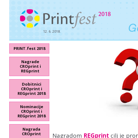
12. 6. 2018.
PRINT.fest 2018
Nagrade
CROprint i
REGprint
Dobitnici
CROprint i
REGprint 2018
Nominacije
CROprint i
REGprint 2018
Nagrada
CROprint
Nagradom
REGprint
cilj je pro