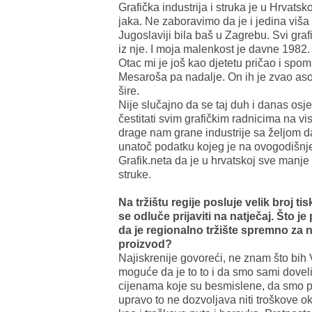
Grafička industrija i struka je u Hrvats
jaka. Ne zaboravimo da je i jedina viša g
Jugoslaviji bila baš u Zagrebu. Svi graf
iz nje. I moja malenkost je davne 1982. 
Otac mi je još kao djetetu pričao i spo
Mesaroša pa nadalje. On ih je zvao asov
šire.
Nije slučajno da se taj duh i danas osje
čestitati svim grafičkim radnicima na vis
drage nam grane industrije sa željom da
unatoč podatku kojeg je na ovogodišnj
Grafik.neta da je u hrvatskoj sve manje d
struke.
Na tržištu regije posluje velik broj ti
se odluče prijaviti na natječaj. Što 
da je regionalno tržište spremno za n
proizvod?
Najiskrenije govoreći, ne znam što bih 
moguće da je to to i da smo sami dovel
cijenama koje su besmislene, da smo p
upravo to ne dozvoljava niti troškove o