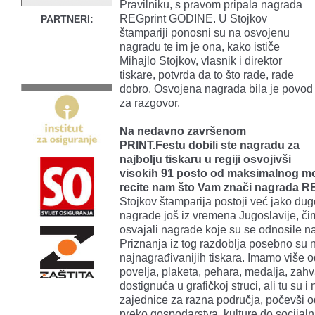
Pravilniku, s pravom pripala nagrada
REGprint GODINE. U Stojkov
PARTNERI:
štampariji ponosni su na osvojenu
nagradu te im je ona, kako ističe
Mihajlo Stojkov, vlasnik i direktor
tiskare, potvrda da to što rade, rade
dobro. Osvojena nagrada bila je povod
za razgovor.
Na nedavno završenom
PRINT.Festu dobili ste nagradu za
najbolju tiskaru u regiji osvojivši
visokih 91 posto od maksimalnog mo
recite nam što Vam znači nagrada 
Stojkov štamparija postoji već jako du
nagrade još iz vremena Jugoslavije, či
osvajali nagrade koje su se odnosile na
Priznanja iz tog razdoblja posebno su 
najnagrađivanijih tiskara. Imamo više o
povelja, plaketa, pehara, medalja, zahva
dostignuća u grafičkoj struci, ali tu su
zajednice za razna područja, počevši o
preko gospodarstva, kulture do socijalni