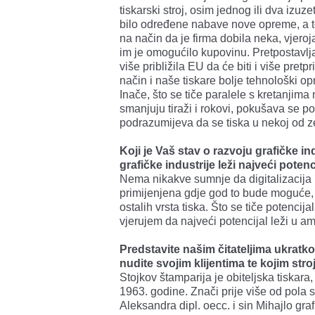
tiskarski stroj, osim jednog ili dva izuz
bilo određene nabave nove opreme, a to
na način da je firma dobila neka, vjeroj
im je omogućilo kupovinu. Pretpostavlj
više približila EU da će biti i više pret
način i naše tiskare bolje tehnološki opr
Inače, što se tiče paralele s kretanjima
smanjuju tiraži i rokovi, pokušava se pos
podrazumijeva da se tiska u nekoj od ze
Koji je Vaš stav o razvoju grafičke i
grafičke industrije leži najveći potenc
Nema nikakve sumnje da digitalizacija 
primijenjena gdje god to bude moguće, p
ostalih vrsta tiska. Što se tiče potencija
vjerujem da najveći potencijal leži u am
Predstavite našim čitateljima ukratk
nudite svojim klijentima te kojim str
Stojkov štamparija je obiteljska tiskara,
1963. godine. Znači prije više od pola s
Aleksandra dipl. oecc. i sin Mihajlo graf