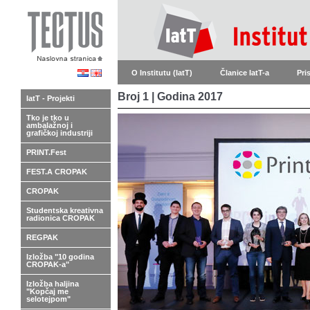
O Institutu (IatT)
Članice IatT-a
Pri
Broj 1 | Godina 2017
IatT - Projekti
Tko je tko u
ambalažnoj i
grafičkoj industriji
PRINT.Fest
FEST.A CROPAK
CROPAK
Studentska kreativna
radionica CROPAK
REGPAK
Izložba "10 godina
CROPAK-a"
Izložba haljina
"Kopčaj me
selotejpom"