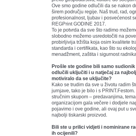
Ove smo godine odlučili da se nakon
širem području regije. Naš trud, rad, og
profesionalnost, ljubav i posvećenost 
REGPrint GODINE 2017.
To je potvrda da sve što radimo možemo
slobodno možemo usredotočiti na pove
probirljivija tržišta koja osim kvalitete
standarda i certifikata, kao što su ekol
menadžment, zaštita i sigurnost radnika 
Prošle ste godine bili samo sudionik
odlučili uključiti i u natječaj za najbo
motiviralo da se uključite?
Kako se trudim da sve u životu radim št
jurnjave, tako je bilo i s PRINT.Festom
stručnim skupom – predavanjima, temam
organizacijom gala večere i dodjele na
pojavimo i ove godine, ali ovaj put u s
najbolji tiskarski proizvod.
Bili ste u prilici vidjeti i nominirane
ih ocijenili?