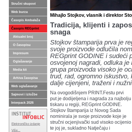
Stručni skupovi
Web burza
Mihajlo Stojkov, vlasnik i direktor S
Časopis Ambalaža
Tradicija, klijenti i zap
Časopis REGprint
snaga
Aktualni broj
Stojkov štamparija prva je re
O časopisu
svoje proizvode odlučila nom
Impresum
REGprint GODINE i sudeći po
osvojenoj nagradi, odluka je
Oglašavanje
grupa proizvoda visoko je oc
Media kit
trud, rad, ogromno iskustvo, k
Arhiva časopisa
dalje cijenjeni, traženi i nužni
Web oglašavanje
Na ovogodišnjem PRINT.Festu prvi
Sajmovi i izložbe
put je dodijeljena i nagrada za najbolju
Interpack 2026
tiskaru u regiji, REGprint GODINE.
Stojkov štamparija iz Novog Sada
nominirala je svoje proizvode koje je
stručni ocjenjivački sud visoko ocijenio
Elektroničko izdanje
te joj je, sukladno Natječaju i
Više...