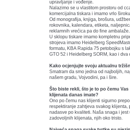
upravljanje i vođenje.
Nalazimo se u vlastitom prostoru od cc
komercijalna tiskara i imamo vrlo širok
Od monografija, knjiga, brošura, udžbe
rokovnika, kalendara, etiketa, naljepnic
reklamnih vrećica pa do fine ambalaže.
U sklopu tiskare imamo kompletnu pripr
strojeva imamo Heidelberg SpeedMaster 
formatu, KBA Rapida 75 petobojku s la
GTO 52 i Heidelberg SORM, kao i dva d
Kako ocjenjujte svoju aktualnu tržiš­
Smatram da smo jedna od najboljih, najst
našem gradu, Vojvodini, pa i šire.
Što biste rekli, što je to po čemu Vas
klijenata danas imate?
Ono po čemu nas klijenti sigurno prepoz
respektiranje zahtjeva svakog klijenta,
nadasve po kvaliteti. Naša snaga i jest
zadovoljnih klijenata, njih oko tristo.
Najveća snaga svake tvrtke su njezin