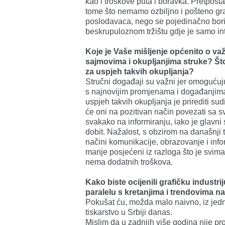
kao i troškove puta i boravka. Pretposta
tome što nemamo ozbiljno i pošteno gra
poslodavaca, nego se pojedinačno bori
beskrupuloznom tržištu gdje je samo inter
Koje je Vaše mišljenje općenito o va
sajmovima i okupljanjima struke? Što
za uspjeh takvih okupljanja?
Stručni događaji su važni jer omogućuj
s najnovijim promjenama i događanjima u
uspjeh takvih okupljanja je prirediti s
će oni na pozitivan način povezati sa s
svakako na informiranju, iako je glavni
dobit. Nažalost, s obzirom na današnj
načini komunikacije, obrazovanje i infor
manje posjećeni iz razloga što je svima
nema dodatnih troškova.
Kako biste ocijenili grafičku industr
paralelu s kretanjima i trendovima n
Pokušat ću, možda malo naivno, iz jedno
tiskarstvo u Srbiji danas.
Mislim da u zadnjih više godina nije pr