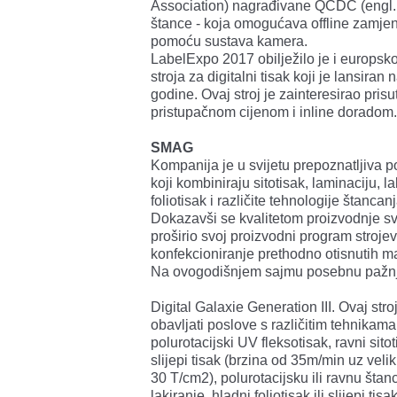
Association) nagrađivane QCDC (engl. 
štance - koja omogućava offline zamjenu 
pomoću sustava kamera.
LabelExpo 2017 obilježilo je i europsko
stroja za digitalni tisak koji je lansiran
godine. Ovaj stroj je zainteresirao pri
pristupačnom cijenom i inline doradom.
SMAG
Kompanija je u svijetu prepoznatljiva po
koji kombiniraju sitotisak, laminaciju, laki
foliotisak i različite tehnologije štancanj
Dokazavši se kvalitetom proizvodnje s
proširio svoj proizvodni program stroje
konfekcioniranje prethodno otisnutih mate
Na ovogodišnjem sajmu posebnu pažnju 
Digital Galaxie Generation III. Ovaj str
obavljati poslove s različitim tehnikama t
polurotacijski UV fleksotisak, ravni sito
slijepi tisak (brzina od 35m/min uz veli
30 T/cm2), polurotacijsku ili ravnu šta
lakiranje, hladni foliotisak ili slijepi ti