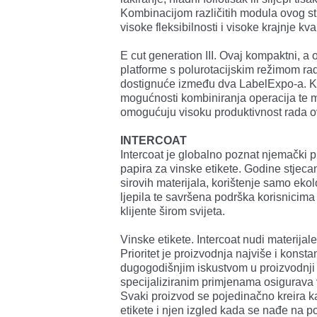
Kombinacijom različitih modula ovog str
visoke fleksibilnosti i visoke krajnje kval
E cut generation III. Ovaj kompaktni, a 
platforme s polurotacijskim režimom ra
dostignuće između dva LabelExpo-a. Kr
mogućnosti kombiniranja operacija te
omogućuju visoku produktivnost rada ov
INTERCOAT
Intercoat je globalno poznat njemački p
papira za vinske etikete. Godine stjecan
sirovih materijala, korištenje samo ekol
ljepila te savršena podrška korisnicima
klijente širom svijeta.
Vinske etikete. Intercoat nudi materijal
Prioritet je proizvodnja najviše i konsta
dugogodišnjim iskustvom u proizvodnji 
specijaliziranim primjenama osigurava v
Svaki proizvod se pojedinačno kreira ka
etikete i njen izgled kada se nađe na pol