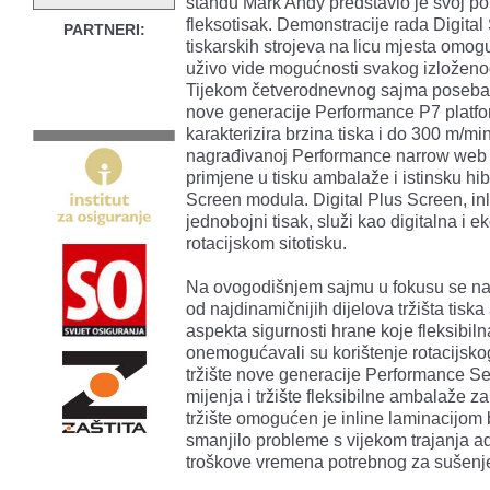
štandu Mark Andy predstavio je svoj portf
fleksotisak. Demonstracije rada Digital
PARTNERI:
tiskarskih strojeva na licu mjesta omogu
uživo vide mogućnosti svakog izloženog
Tijekom četverodnevnog sajma poseban
nove generacije Performance P7 platfor
karakterizira brzina tiska i do 300 m/m
nagrađivanoj Performance narrow web pl
primjene u tisku ambalaže i istinsku hi
Screen modula. Digital Plus Screen, inl
jednobojni tisak, služi kao digitalna i 
rotacijskom sitotisku.
Na ovogodišnjem sajmu u fokusu se naš
od najdinamičnijih dijelova tržišta tisk
aspekta sigurnosti hrane koje fleksibil
onemogućavali su korištenje rotacijsko
tržište nove generacije Performance Seri
mijenja i tržište fleksibilne ambalaže 
tržište omogućen je inline laminacijom b
smanjilo probleme s vijekom trajanja adh
troškove vremena potrebnog za sušenj