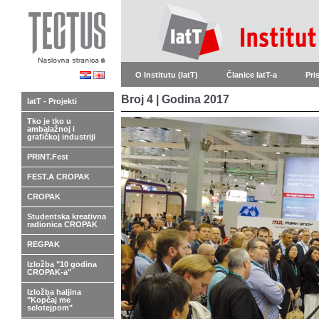
O Institutu (IatT)
Članice IatT-a
Pri
Broj 4 | Godina 2017
IatT - Projekti
Tko je tko u
ambalažnoj i
grafičkoj industriji
PRINT.Fest
FEST.A CROPAK
CROPAK
Studentska kreativna
radionica CROPAK
REGPAK
Izložba "10 godina
CROPAK-a"
Izložba haljina
"Kopčaj me
selotejpom"