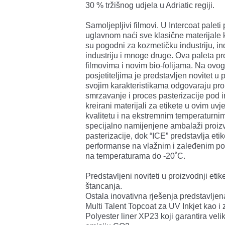
30 % tržišnog udjela u Adriatic regiji.
Samoljepljivi filmovi. U Intercoat palet
uglavnom naći sve klasične materijale ka
su pogodni za kozmetičku industriju, ind
industriju i mnoge druge. Ova paleta 
filmovima i novim bio-folijama. Na ov
posjetiteljima je predstavljen novitet u 
svojim karakteristikama odgovaraju p
smrzavanje i proces pasterizacije po
kreirani materijali za etikete u ovim uv
kvalitetu i na ekstremnim temperaturnim
specijalno namijenjene ambalaži proizv
pasterizacije, dok “ICE” predstavlja eti
performanse na vlažnim i zaleđenim pov
na temperaturama do -20˚C.
Predstavljeni noviteti u proizvodnji etik
štancanja.
Ostala inovativna rješenja predstavljen
Multi Talent Topcoat za UV Inkjet kao i
Polyester liner XP23 koji garantira veli