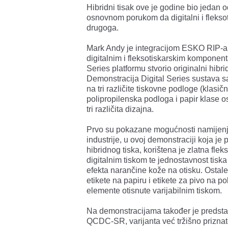
Hibridni tisak ove je godine bio jedan o
osnovnom porukom da digitalni i fleksot
drugoga.
Mark Andy je integracijom ESKO RIP-a k
digitalnim i fleksotiskarskim komponent
Series platformu stvorio originalni hibrid
Demonstracija Digital Series sustava sa
na tri različite tiskovne podloge (klasič
polipropilenska podloga i papir klase osa
tri različita dizajna.
Prvo su pokazane mogućnosti namijen
industrije, u ovoj demonstraciji koja je 
hibridnog tiska, korištena je zlatna fle
digitalnim tiskom te jednostavnost tis
efekta narančine kože na otisku. Ostale
etikete na papiru i etikete za pivo na p
elemente otisnute varijabilnim tiskom.
Na demonstracijama također je predsta
QCDC-SR, varijanta već tržišno priznat