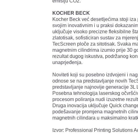
emisiju CO2.
KOCHER BECK
Kocher Beck već desetljećima stoji iza 
svojim inovativnim i u praksi dokazanim 
uključuje visoko precizne fleksibilne št
zlatotisak, sofisticiran sustav za mjeren
TecScreen ploče za sitotisak. Svaka mag
magnetnim cilindrima izumio prije 30 g
rezultat dugog iskustva, podržanog ko
unaprjeđenja.
Noviteti koji su posebno izdvojeni i 
odnose se na predstavljanje novih TecSc
predstavljanje najnovije generacije 3L L
Posebna tehnologija laserskog očvršćiv
procesom poliranja nudi izuzetne rezulta
Druga inovacija uključuje Quick change
podešavanje promjena magnetnih cilind
magnetnih cilindara u maksimalno krat
Izvor: Professional Printing Solutions A