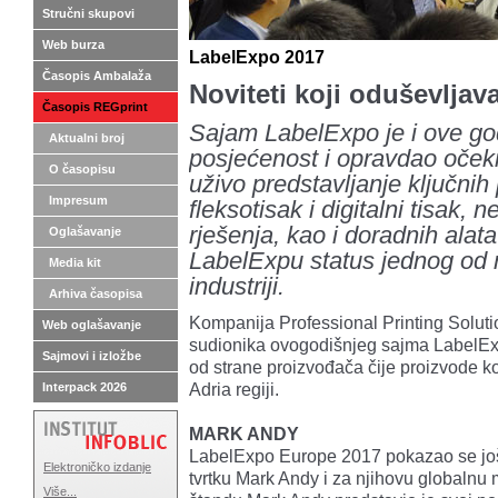
Stručni skupovi
Web burza
LabelExpo 2017
Časopis Ambalaža
Noviteti koji oduševljava
Časopis REGprint
Sajam LabelExpo je i ove god
Aktualni broj
posjećenost i opravdao očekiv
O časopisu
uživo predstavljanje ključni
Impresum
fleksotisak i digitalni tisak, 
rješenja, kao i doradnih alata
Oglašavanje
LabelExpu status jednog od 
Media kit
industriji.
Arhiva časopisa
Kompanija Professional Printing Solutio
Web oglašavanje
sudionika ovogodišnjeg sajma LabelExp
Sajmovi i izložbe
od strane proizvođača čije proizvode ko
Adria regiji.
Interpack 2026
MARK ANDY
LabelExpo Europe 2017 pokazao se jo
Elektroničko izdanje
tvrtku Mark Andy i za njihovu globalnu
Više...