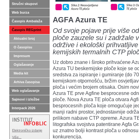
Stručni skupovi
Web burza
AGFA Azura TE
Časopis Ambalaža
Od svoje pojave prije više o
Časopis REGprint
ploče zauzele su i zadržale 
Aktualni broj
održive i ekološki prihvatljiv
O časopisu
kemijskih termalnih CTP plo
Impresum
Uz dobro znane i široko prihvaćene Azu
Oglašavanje
Azura TU beskemijske ploče koje se o
Media kit
sredstva za ispiranje i gumiranje (do 
kemijskom otpornošću, bržim osvjetljava
Arhiva časopisa
ploča i većim brojem otisaka. Osim nov
Web oglašavanje
Azura TE prve Agfine besprocesne odn
ploče. Nova Azura TE ploča otvara Agfi 
Sajmovi i izložbe
besprocesnih ploča koje omogućuje jedn
Interpack 2026
manji radni prostor, jednostavnije održ
prilikom nabave CTP opreme. Azura TE
litografska svojstva patentirane Agfa
uz znatno bolji kontrast ploča u odnos
Elektroničko izdanje
konkurencija.
Više...