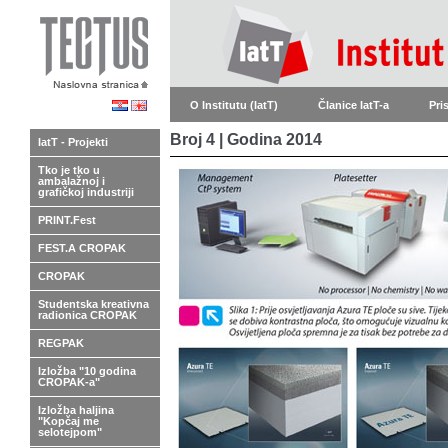
O Institutu (IatT)
Članice IatT-a
Pri
Broj 4 | Godina 2014
IatT - Projekti
Tko je tko u
ambalažnoj i
grafičkoj industriji
PRINT.Fest
FEST.A CROPAK
CROPAK
Studentska kreativna
radionica CROPAK
REGPAK
Izložba "10 godina
CROPAK-a"
Izložba haljina
"Kopčaj me
selotejpom"