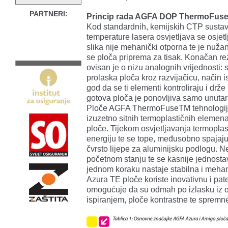
PARTNERI:
Princip rada AGFA DOP ThermoFuse
Kod standardnih, kemijskih CTP sustava
temperature lasera osvjetljava se osjetl
slika nije mehanički otporna te je nuža
se ploča priprema za tisak. Konačan rez
ovisan je o nizu analognih vrijednosti: 
prolaska ploča kroz razvijačicu, način i
god da se ti elementi kontroliraju i drže
gotova ploča je ponovljiva samo unutar
Ploče AGFA ThermoFuseTM tehnologije 
izuzetno sitnih termoplastičnih elemena
ploče. Tijekom osvjetljavanja termoplas
energiju te se tope, međusobno spajaju 
čvrsto lijepe za aluminijsku podlogu. N
početnom stanju te se kasnije jednosta
jednom koraku nastaje stabilna i mehan
Azura TE ploče koriste inovativnu i p
omogućuje da su odmah po izlasku iz os
ispiranjem, ploče kontrastne te spremne