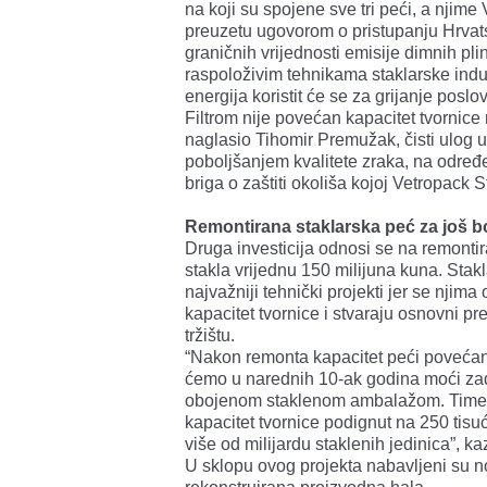
na koji su spojene sve tri peći, a njim
preuzetu ugovorom o pristupanju Hrva
graničnih vrijednosti emisije dimnih pl
raspoloživim tehnikama staklarske indu
energija koristit će se za grijanje posl
Filtrom nije povećan kapacitet tvornice n
naglasio Tihomir Premužak, čisti ulog u 
poboljšanjem kvalitete zraka, na odre
briga o zaštiti okoliša kojoj Vetropack S
Remontirana staklarska peć za još bo
Druga investicija odnosi se na remonti
stakla vrijednu 150 milijuna kuna. Stakl
najvažniji tehnički projekti jer se njim
kapacitet tvornice i stvaraju osnovni pr
tržištu.
“Nakon remonta kapacitet peći povećan
ćemo u narednih 10-ak godina moći zadov
obojenom staklenom ambalažom. Time je,
kapacitet tvornice podignut na 250 tisu
više od milijardu staklenih jedinica”, 
U sklopu ovog projekta nabavljeni su nov