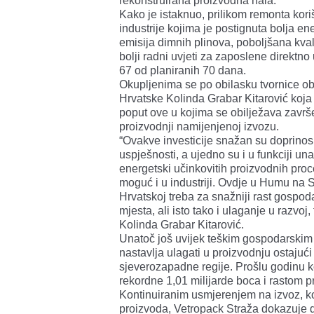
rekonstruirana proizvodna hala.
Kako je istaknuo, prilikom remonta kori
industrije kojima je postignuta bolja e
emisija dimnih plinova, poboljšana kval
bolji radni uvjeti za zaposlene direktno
67 od planiranih 70 dana.
Okupljenima se po obilasku tvornice ob
Hrvatske Kolinda Grabar Kitarović koja j
poput ove u kojima se obilježava završet
proizvodnji namijenjenoj izvozu.
“Ovakve investicije snažan su doprinos
uspješnosti, a ujedno su i u funkciji una
energetski učinkovitih proizvodnih proc
moguć i u industriji. Ovdje u Humu na Su
Hrvatskoj treba za snažniji rast gospoda
mjesta, ali isto tako i ulaganje u razvoj, 
Kolinda Grabar Kitarović.
Unatoč još uvijek teškim gospodarskim 
nastavlja ulagati u proizvodnju ostajuć
sjeverozapadne regije. Prošlu godinu k
rekordne 1,01 milijarde boca i rastom 
Kontinuiranim usmjerenjem na izvoz, k
proizvoda, Vetropack Straža dokazuje d