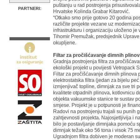
puštanju u rad postrojenja prisustvoval
PARTNERI:
Hrvatske Kolinda Grabar Kitarović.
“Otkako smo prije gotovo 20 godina pos
različite projekte vezane uz modernizac
infrastrukturu i organizaciju uloženo je 
Tihomir Premužak, predsjednik Uprave 
okupljene.
Filtar za pročišćavanje dimnih plinova
Gradnja postrojenja filtra za pročišćava
ekološki projekt u povijesti Vetropack S
Filtar za pročišćavanje dimnih plinova 
elektrostatska filtra (jedan za bijelu pe
izmjenjivač topline, dimnjak za sve tri
kvalitete otpadnih plinova, kotlovnicu 
objekta vakuumske stanice te sustav po
smjese. Projekt je u potpunosti je finan
Radovi na postrojenju trajali su punih 
zahtjevnosti projekta. Najosjetljivija i
bilo je postavljanje dimnjaka pomoću sp
dimnjak težak oko 56 tona i visok 75 me
Ugradnjom filtra dobiven je moderan su