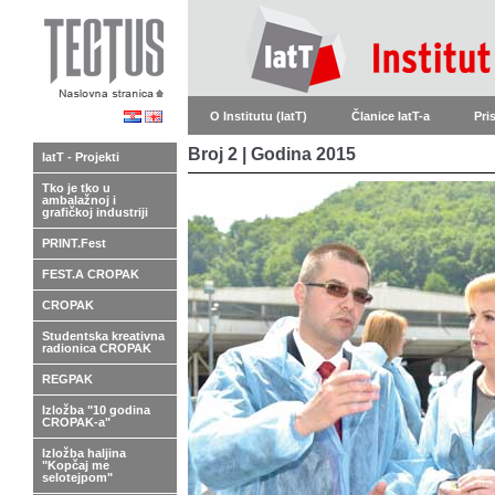
O Institutu (IatT)
Članice IatT-a
Pri
Broj 2 | Godina 2015
IatT - Projekti
Tko je tko u
ambalažnoj i
grafičkoj industriji
PRINT.Fest
FEST.A CROPAK
CROPAK
Studentska kreativna
radionica CROPAK
REGPAK
Izložba "10 godina
CROPAK-a"
Izložba haljina
"Kopčaj me
selotejpom"