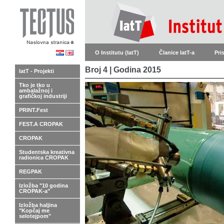
O Institutu (IatT)
Članice IatT-a
Pri
Broj 4 | Godina 2015
IatT - Projekti
Tko je tko u
ambalažnoj i
grafičkoj industriji
PRINT.Fest
FEST.A CROPAK
CROPAK
Studentska kreativna
radionica CROPAK
REGPAK
Izložba "10 godina
CROPAK-a"
Izložba haljina
"Kopčaj me
selotejpom"