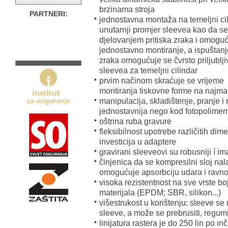
brzinama stroja
PARTNERI:
jednostavna montaža na temeljni cil
unutarnji promjer sleevea kao da se 
djelovanjem pritiska zraka i omogu
jednostavno montiranje, a ispuštan
zraka omogućuje se čvrsto priljublji
sleevea za temeljni cilindar
prvim načinom skraćuje se vrijeme
montiranja tiskovne forme na najm
manipulacija, skladištenje, pranje i 
jednostavnija nego kod fotopolimern
oštrina ruba gravure
fleksibilnost upotrebe različitih dim
investicija u adaptere
gravirani sleeveovi su robusniji í im
činjenica da se kompresilni sloj na
omogućuje apsorbciju udara i ravnom
visoka rezistentnost na sve vrste boj
materijala (EPDM; SBR, silikon...)
višestrukost u korištenju: sleeve se m
sleeve, a može se prebrusiti, regumir
linijatura rastera je do 250 lin po i