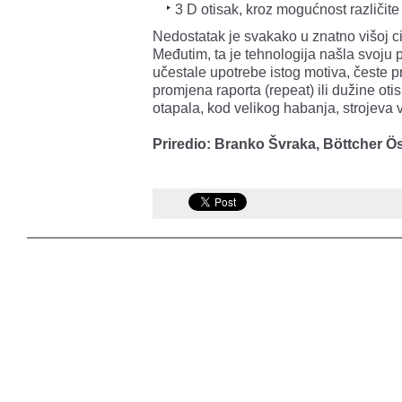
3 D otisak, kroz mogućnost različite
Nedostatak je svakako u znatno višoj ci
Međutim, ta je tehnologija našla svoju 
učestale upotrebe istog motiva, česte pr
promjena raporta (repeat) ili dužine oti
otapala, kod velikog habanja, strojeva v
Priredio: Branko Švraka, Böttcher Ö