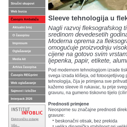
Stručni skupovi
Web burza
Sleeve tehnologija u fle
Časopis Ambalaža
Nagli razvoj fleksografskog ti
Aktualni broj
sredinom devedesetih godina
O časopisu
Moderna oprema za fleksogra
Impresum
omogućuje proizvodnju visoke 
Oglašavanje
cijene na gotovo svim vrstama
Media kit
ljepenka, papir, etikete, alumin
Arhiva časopisa
Pod modernom tehnologijom izrade tisk
svega izrada klišeja, od fotoosjetljivog
Časopis REGprint
tehnologija, čija je primjena sve prihvatl
Web oglašavanje
kažemo sleeve ili rukavac, tu prije sve
Sajmovi i izložbe
gravuru, na gumeno tiskovno tijelo (cili
Interpack 2026
Prednosti primjene
Neosporne su značajne prednosti direk
gravure:
Elektroničko izdanje
beskonačni otisak, bez prekida
Više...
velika dinamička stabilnost pri veli