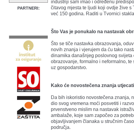
industriji sam imao i određenu predisp
čitavog mjesta te ljudi koji ovdje žive 
PARTNERI:
već 150 godina. Raditi u Tvornici stakla t
Što Vas je ponukalo na nastavak ob
Što se tiče nastavka obrazovanja, oduvi
novih znanja i vjerujem da ću tako nasta
dinamika današnjeg poslovnog svijeta o
obrazovanje, formalno i neformalno, te 
uz gospodarstvo.
Kako će novostečena znanja utjecati 
Da bih iskoristio novostečena znanja, 
dio svog vremena moći posvetiti i razvo
prvenstveno mislim na nastavak istraži
ambalaže, koje sam započeo za potrebe
objavljivanjem članaka u stručnim časop
područja.