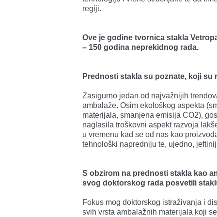
regiji.
Ove je godine tvornica stakla Vetropac
– 150 godina neprekidnog rada.
Prednosti stakla su poznate, koji su 
Zasigurno jedan od najvažnijih trendova,
ambalaže. Osim ekološkog aspekta (sma
materijala, smanjena emisija CO2), gos
naglasila troškovni aspekt razvoja lak
u vremenu kad se od nas kao proizvođač
tehnološki napredniju te, ujedno, jeftin
S obzirom na prednosti stakla kao am
svog doktorskog rada posvetili stak
Fokus mog doktorskog istraživanja i dis
svih vrsta ambalažnih materijala koji s