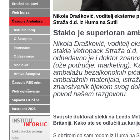
Stručni skupovi
Web burza
Nikola Drašković, voditelj eksterne p
Časopis Ambalaža
Straža d.d. iz Huma na Sutli
Aktualni broj
Staklo je superioran amb
O časopisu
Nikola Drašković, voditelj ek
Impresum
stakla Vetropack Straža d.d.
Oglašavanje
odnedavno je i doktor znanos
(uže područje: marketing). K
Media kit
ambalažu bezalkoholnih pića 
Arhiva časopisa
ambalažnih materijala, istraži
Časopis REGprint
znanstvenik tijekom svog dokt
Web oglašavanje
povod našem razgovoru.
Sajmovi i izložbe
Interpack 2026
Svoj ste doktorat stekli na Leeds Met
Britaniji. Kako ste se odlučili za kari
Elektroničko izdanje
S obzirom da sam rodom iz Huma na Sut
Više...