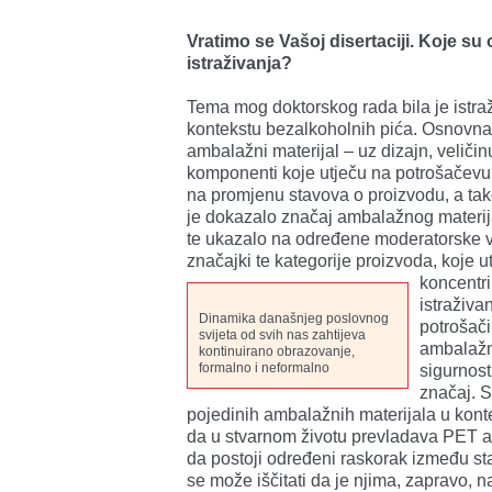
Vratimo se Vašoj disertaciji. Koje su
istraživanja?
Tema mog doktorskog rada bila je istra
kontekstu bezalkoholnih pića. Osnovna 
ambalažni materijal – uz dizajn, veliči
komponenti koje utječu na potrošačevu
na promjenu stavova o proizvodu, a tako
je dokazalo značaj ambalažnog materij
te ukazalo na određene moderatorske v
značajki te kategorije proizvoda, koje u
koncentri
istraživa
Dinamika današnjeg poslovnog
potrošači
svijeta od svih nas zahtijeva
ambalažni
kontinuirano obrazovanje,
formalno i neformalno
sigurnost
značaj. S
pojedinih ambalažnih materijala u kont
da u stvarnom životu prevladava PET a
da postoji određeni raskorak između st
se može iščitati da je njima, zapravo, n