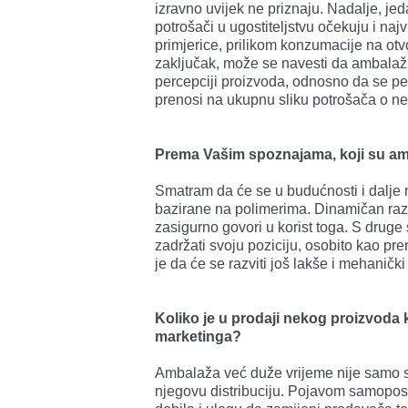
izravno uvijek ne priznaju. Nadalje, jed
potrošači u ugostiteljstvu očekuju i naj
primjerice, prilikom konzumacije na ot
zaključak, može se navesti da ambalažni
percepciji proizvoda, odnosno da se p
prenosi na ukupnu sliku potrošača o n
Prema Vašim spoznajama, koji su amb
Smatram da će se u budućnosti i dalje 
bazirane na polimerima. Dinamičan raz
zasigurno govori u korist toga. S druge
zadržati svoju poziciju, osobito kao pr
je da će se razviti još lakše i mehaničk
Koliko je u prodaji nekog proizvoda k
marketinga?
Ambalaža već duže vrijeme nije samo sr
njegovu distribuciju. Pojavom samoposl