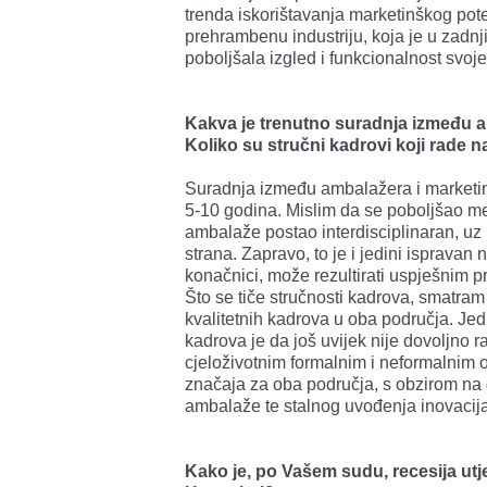
trenda iskorištavanja marketinškog po
prehrambenu industriju, koja je u zadn
poboljšala izgled i funkcionalnost svoj
Kakva je trenutno suradnja između a
Koliko su stručni kadrovi koji rade 
Suradnja između ambalažera i marketin
5-10 godina. Mislim da se poboljšao m
ambalaže postao interdisciplinaran, u
strana. Zapravo, to je i jedini ispravan
konačnici, može rezultirati uspješnim 
Što se tiče stručnosti kadrova, smatra
kvalitetnih kadrova u oba područja. Jed
kadrova je da još uvijek nije dovoljno ra
cjeloživotnim formalnim i neformalnim
značaja za oba područja, s obzirom na 
ambalaže te stalnog uvođenja inovacija
Kako je, po Vašem sudu, recesija utj