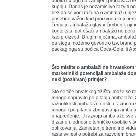
dobila i ulogu da zamijeni prodavača 
kupnju. Danas je nezamislivo razviti novi
bez da se vodi računa o ambalaži i njez
posebno važno kod proizvoda koji nemaju
čemu je ambalaža glavni čimbenik njiho
kontekstu, potrošači ambalažu ne percip
kao proizvod. Drugim riječima, ambalaža
pa stoga možemo govoriti o tzv. brand 
packaginga su bočica Coca-Cole ili Abs
Što mislite o ambalaži na hrvatskom t
marketinški potencijali ambalaže dom
neki (pozitivan) primjer?
Što se tiče hrvatskog tržišta, može se r
mnogo napravilo po pitanju ambalaže. 
raznolikosti ambalaže došli u razinu raz
mnogo i po pitanju zbrinjavanja ambalaže
unapređenje. U razvoju ambalaže sve vi
dizajneri, odnosno tehničko osoblje više
oblikovanja. Zamjetan je trend individ
raste svijest o potrebi za razvojem bra