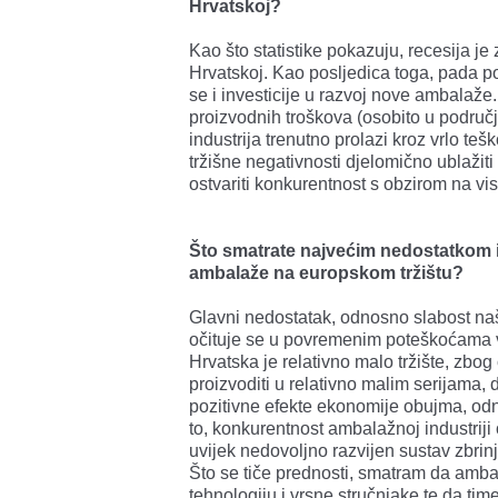
Hrvatskoj?
Kao što statistike pokazuju, recesija je
Hrvatskoj. Kao posljedica toga, pada p
se i investicije u razvoj nove ambalaže.
proizvodnih troškova (osobito u područ
industrija trenutno prolazi kroz vrlo te
tržišne negativnosti djelomično ublažiti
ostvariti konkurentnost s obzirom na vi
Što smatrate najvećim nedostatkom 
ambalaže na europskom tržištu?
Glavni nedostatak, odnosno slabost na
očituje se u povremenim poteškoćama 
Hrvatska je relativno malo tržište, zbog
proizvoditi u relativno malim serijama,
pozitivne efekte ekonomije obujma, odn
to, konkurentnost ambalažnoj industriji 
uvijek nedovoljno razvijen sustav zbrin
Što se tiče prednosti, smatram da amba
tehnologiju i vrsne stručnjake te da ti