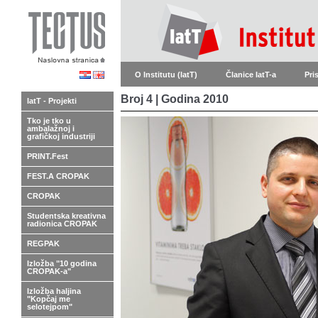
O Institutu (IatT)
Članice IatT-a
Pri
Broj 4 | Godina 2010
IatT - Projekti
Tko je tko u
ambalažnoj i
grafičkoj industriji
PRINT.Fest
FEST.A CROPAK
CROPAK
Studentska kreativna
radionica CROPAK
REGPAK
Izložba "10 godina
CROPAK-a"
Izložba haljina
"Kopčaj me
selotejpom"