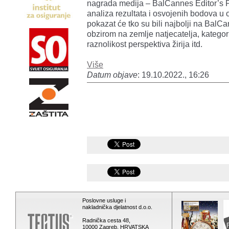
nagrada medija – BalCannes Editor’s P
analiza rezultata i osvojenih bodova 
pokazat će tko su bili najbolji na BalCa
obzirom na zemlje natjecatelja, kategori
raznolikost perspektiva žirija itd.
Više
Datum objave
: 19.10.2022., 16:26
Poslovne usluge i
nakladnička djelatnost d.o.o.
Radnička cesta 48,
10000 Zagreb, HRVATSKA