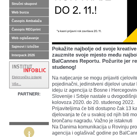
Stručni skupovi
Web burza
Časopis Ambalaža
Časopis REGprint
Web oglašavanje
Sajmovi i izložbe
Pokažite najbolje od svoje kreative
zauzmite svoje mjesto među najbolj
Interpack 2026
BalCannes Reportu. Požurite jer red
studenog!
Na natjecanje se mogu prijaviti cjelovit
Elektroničko izdanje
pojedinačni, jedinstveni dijelovi unutar
Više...
ideju iz agencija iz Bosne i Hercegovi
PARTNERI:
Slovenije i Srbije nastale u dvogodišnj
kolovoza 2020. do 20. studenog 2022.
Prijaviteljima će biti dostupno čak 13 k
djelovanja te će u svakoj od njih biti mo
brončanu nagradu. Važno je istaknuti
Na Danima komunikacija u Rovinju progla
agencija i oglašivač godine po BalCann