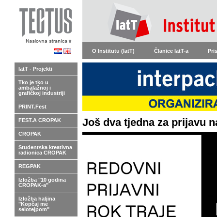
O Institutu (IatT)
Članice IatT-a
Pri
IatT - Projekti
Tko je tko u
ambalažnoj i
grafičkoj industriji
PRINT.Fest
Još dva tjedna za prijavu 
FEST.A CROPAK
CROPAK
Studentska kreativna
radionica CROPAK
REGPAK
Izložba "10 godina
CROPAK-a"
Izložba haljina
"Kopčaj me
selotejpom"