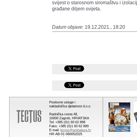
svijest o starosnom siromaštvu i izolac
građane diljem svijeta.
Datum objave
: 19.12.2021., 18:20
Poslovne usluge i
nakladnička djelatnost d.o.o.
Radnička cesta 48,
10000 Zagreb, HRVATSKA
Tel: +385 (0)1 60 62 888
Faks: +385 (0)1 60 62 889
E-mail:
tectus@ambalaza.hr
HR-AB-01-080052025