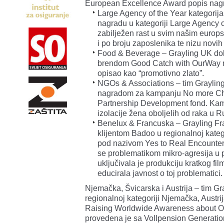
European Excellence Award popis nagr
Large Agency of the Year kategorija 
nagradu u kategoriji Large Agency of
zabilježen rast u svim našim europ
i po broju zaposlenika te nizu novih 
Food & Beverage – Grayling UK dob
brendom Good Catch with OurWay 
opisao kao “promotivno zlato”.
NGOs & Associations – tim Graylinga
nagradom za kampanju No more Ch
Partnership Development fond. Kamp
izolacije žena oboljelih od raka u Ru
Benelux & Francuska – Grayling Fra
klijentom Badoo u regionalnoj kate
pod nazivom Yes to Real Encounters
se problematikom mikro-agresija u
uključivala je produkciju kratkog fil
educirala javnost o toj problematici.
Njemačka, Švicarska i Austrija – tim Gray
regionalnoj kategoriji Njemačka, Austri
Raising Worldwide Awareness about O
provedena je sa Vollpension Generation