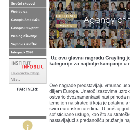
Stručni skupovi
Web burza
Časopis Ambalaža
Časopis REGprint
Web oglašavanje
Sajmovi i izložbe
Interpack 2026
Uz ovu glavnu nagradu Grayling je 
kategorije za najbolje kampanje u r
Elektroničko izdanje
Više...
Ove nagrade predstavljaju vrhunac usp
PARTNERI:
diljem Europe. Unatoč izazovima uzro
ostvario dvoznamenkasti rast prihoda na
temeljen na strategiji koja je potaknula
svim europskim uredima. U prošloj godi
sofisticirane usluge, kao što su stratešk
nastavljajući s predanošću pružanja naj