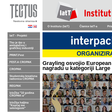
O Institutu (IatT)
Članice IatT-a
Pri
IatT - Projekti
Tko je tko u
ambalažnoj i
grafičkoj industriji
PRINT.Fest
Grayling osvojio European
FEST.A CROPAK
nagradu u kategoriji Large
CROPAK
Studentska kreativna
radionica CROPAK
REGPAK
Izložba "10 godina
CROPAK-a"
Izložba haljina
"Kopčaj me
selotejpom"