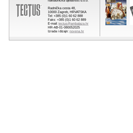
nakladnička djelatnost d.o.o.
Radnička cesta 48,
10000 Zagreb, HRVATSKA
Tel: +385 (0)1 60 62 888
Faks: +385 (0)1 60 62 889
E-mail:
tectus@ambalaza.hr
HR-AB-01-080052025
Izrada i dizajn:
novena.hr