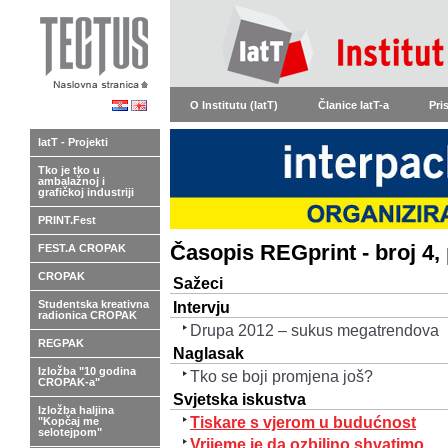
O Institutu (IatT)
Članice IatT-a
Pri
IatT - Projekti
Tko je tko u
ambalažnoj i
grafičkoj industriji
PRINT.Fest
Časopis REGprint - broj 4,
FEST.A CROPAK
CROPAK
Sažeci
Studentska kreativna
Intervju
radionica CROPAK
Drupa 2012 – sukus megatrendova
REGPAK
Naglasak
Izložba "10 godina
Tko se boji promjena još?
CROPAK-a"
Svjetska iskustva
Izložba haljina
Tiskare s vjerom u budućnost
"Kopčaj me
selotejpom"
Vrijeme je da ozbiljno shvatimo