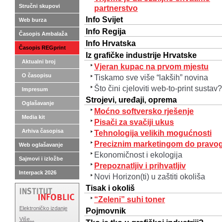
Stručni skupovi
partnerstvo
Info Svijet
Web burza
Info Regija
Časopis Ambalaža
Info Hrvatska
Časopis REGprint
Iz grafičke industrije Hrvatske
Aktualni broj
Vjeran kupac na prvom mjestu
O časopisu
Tiskamo sve više “lakših” novina
Što čini cjeloviti web-to-print sustav?
Impresum
Strojevi, uređaji, oprema
Oglašavanje
Moćno softversko rješenje
Media kit
Pisači za svačiji ukus
Arhiva časopisa
Tehnologija velikih mogućnosti
Preciznim marketingom do pravo
Web oglašavanje
Ekonomičnost i ekologija
Sajmovi i izložbe
Prepoznatljiv i prihvatljiv
Interpack 2026
Novi Horizon(ti) u zaštiti okoliša
Tisak i okoliš
“Zeleni” suhi toner
Elektroničko izdanje
Pojmovnik
Više...