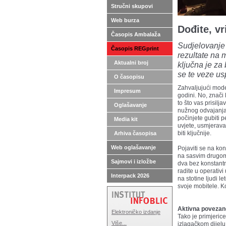
Stručni skupovi
Web burza
Dođite, vr
Časopis Ambalaža
Sudjelovanje 
Časopis REGprint
rezultate na
Aktualni broj
ključna je za
se te veze usp
O časopisu
Zahvaljujući mod
Impresum
godini. No, znači 
to što vas prisilj
Oglašavanje
nužnog odvajanja 
počinjete gubiti p
Media kit
uvjete, usmjerava
biti ključnije.
Arhiva časopisa
Web oglašavanje
Pojaviti se na kon
na sasvim drugom 
Sajmovi i izložbe
dva bez konstantn
radite u operativ
Interpack 2026
na stotine ljudi l
svoje mobitele. K
Aktivna povezan
Elektroničko izdanje
Tako je primjeric
Više...
izlagačkom dijelu