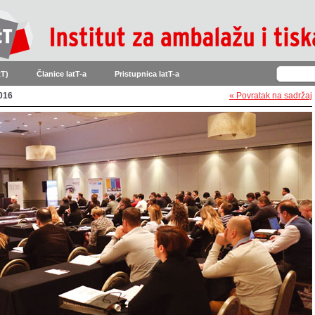
tT)
Članice IatT-a
Pristupnica IatT-a
2016
« Povratak na sadržaj