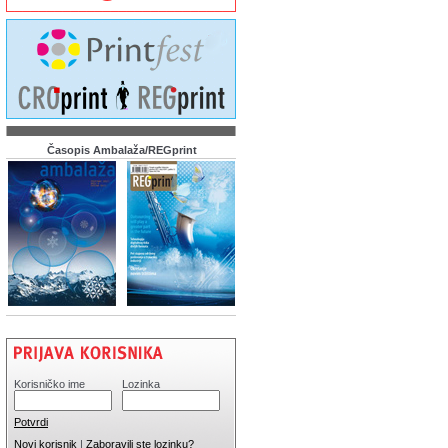
Časopis Ambalaža/REGprint
Korisničko ime
Lozinka
Potvrdi
Novi korisnik
|
Zaboravili ste lozinku?