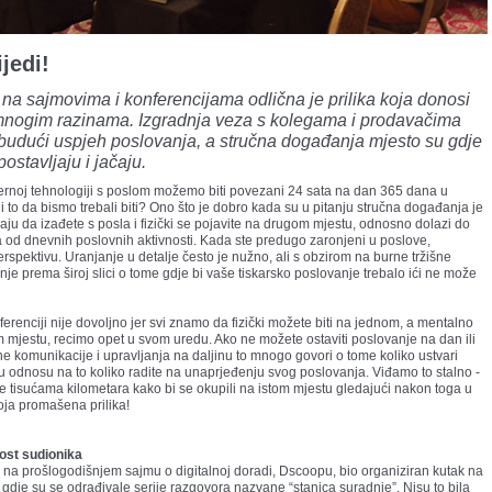
ijedi!
na sajmovima i konferencijama odlična je prilika koja donosi
 mnogim razinama. Izgradnja veza s kolegama i prodavačima
 budući uspjeh poslovanja, a stručna događanja mjesto su gdje
ostavljaju i jačaju.
ernoj tehnologiji s poslom možemo biti povezani 24 sata na dan 365 dana u
li to da bismo trebali biti? Ono što je dobro kada su u pitanju stručna događanja je
avaju da izađete s posla i fizički se pojavite na drugom mjestu, odnosno dolazi do
od dnevnih poslovnih aktivnosti. Kada ste predugo zaronjeni u poslove,
erspektivu. Uranjanje u detalje često je nužno, ali s obzirom na burne tržišne
nje prema široj slici o tome gdje bi vaše tiskarsko poslovanje trebalo ići ne može
ferenciji nije dovoljno jer svi znamo da fizički možete biti na jednom, a mentalno
mjestu, recimo opet u svom uredu. Ako ne možete ostaviti poslovanje na dan ili
e komunikacije i upravljanja na daljinu to mnogo govori o tome koliko ustvari
i u odnosu na to koliko radite na unaprjeđenju svog poslovanja. Viđamo to stalno -
ete tisućama kilometara kako bi se okupili na istom mjestu gledajući nakon toga u
oja promašena prilika!
ost sudionika
e na prošlogodišnjem sajmu o digitalnoj doradi, Dscoopu, bio organiziran kutak na
 gdje su se odrađivale serije razgovora nazvane “stanica suradnje”. Nisu to bila