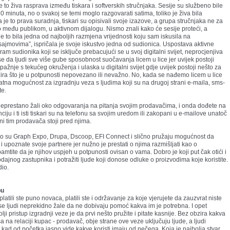
e to živa rasprava između tiskara i softverskih stručnjaka. Sesije su službeno bile
 minuta, no o svakoj se temi moglo razgovarati satima, toliko je živa bila
a je to prava suradnja, tiskari su opisivali svoje izazove, a grupa stručnjaka ne za
među publikom, u aktivnom dijalogu. Nismo znali kako će sesije proteći, a
je to bila jedna od najboljih razmjena vrijednosti koju sam iskusila na
sajmovima”, ispričala je svoje iskustvo jedna od sudionica. Uspostava aktivne
m sudionika koji se isključe prebacujući se u svoj digitalni svijet, neprocjenjiva
 se da ljudi sve više gube sposobnost suočavanja licem u lice jer uvijek postoji
pažnje s tekućeg okruženja i ulaska u digitalni svijet gdje uvijek postoji nešto za
ira što je u potpunosti nepovezano ili nevažno. No, kada se nađemo licem u lice
atna mogućnost za izgradnju veza s ljudima koji su na drugoj strani e-maila, sms-
te.
 neprestano žali oko odgovaranja na pitanja svojim prodavačima, i onda dođete na
iju i ti isti tiskari su na telefonu sa svojim uredom ili zakopani u e-mailove unatoč
ni tim prodavača stoji pred njima.
o su Graph Expo, Drupa, Dscoop, EFI Connect i slično pružaju mogućnost da
et i upoznate svoje partnere jer nužno je prestati o njima razmišljati kao o
mtite da je njihov uspjeh u potpunosti ovisan o vama. Dobro je koji put čak otići i
dajnog zastupnika i potražiti ljude koji donose odluke o proizvodima koje koristite.
dio.
pu
 platili ste puno novaca, platili ste i održavanje za koje vjerujete da zauzvrat niste
i se ljudi neprekidno žale da ne dobivaju pomoć kakva im je potrebna. I opet
ji pristup izgradnji veze je da prvi nešto pružite i pitate kasnije. Bez obzira kakva
a na relaciji kupac - prodavač, obje strane ove veze uključuju ljude, a ljudi
u kad od početka jasno vide kakve koristi imaju od nečega. Koja je najbolja stvar