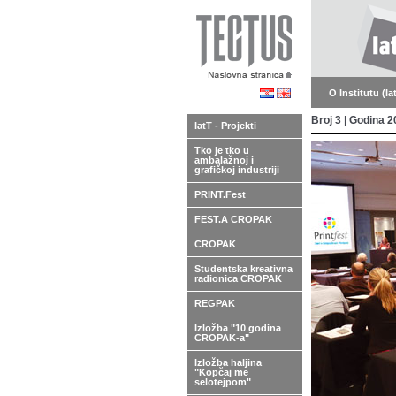
O Institutu (Ia
Broj 3 | Godina 
IatT - Projekti
Tko je tko u
ambalažnoj i
grafičkoj industriji
PRINT.Fest
FEST.A CROPAK
CROPAK
Studentska kreativna
radionica CROPAK
REGPAK
Izložba "10 godina
CROPAK-a"
Izložba haljina
"Kopčaj me
selotejpom"