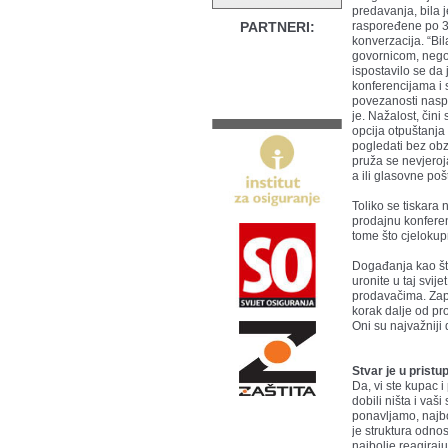
predavanja, bila j
PARTNERI:
raspoređene po 30
konverzacija. “Bil
govornicom, nego 
ispostavilo se da 
konferencijama i 
povezanosti naspra
je. Nažalost, čini
opcija otpuštanja 
pogledati bez obz
pruža se nevjeroj
a ili glasovne poš
Toliko se tiskara
prodajnu konferenc
tome što cjelokup
Događanja kao št
uronite u taj svij
prodavačima. Zapa
korak dalje od pro
Oni su najvažniji 
Stvar je u pristu
Da, vi ste kupac i
dobili ništa i vaš
ponavljamo, najbol
je struktura odnos
najbolje reagiraj