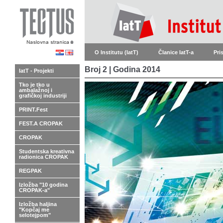
O Institutu (IatT)
Članice IatT-a
Pri
Broj 2 | Godina 2014
IatT - Projekti
Tko je tko u
ambalažnoj i
grafičkoj industriji
PRINT.Fest
FEST.A CROPAK
CROPAK
Studentska kreativna
radionica CROPAK
REGPAK
Izložba "10 godina
CROPAK-a"
Izložba haljina
"Kopčaj me
selotejpom"