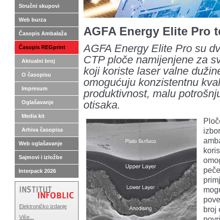
Stručni skupovi
Web burza
AGFA Energy Elite Pro 
Časopis Ambalaža
AGFA Energy Elite Pro su dv
Časopis REGprint
CTP ploče namijenjene za s
Aktualni broj
koji koriste laser valne duži
O časopisu
omogućuju konzistentnu kvali
Impresum
produktivnost, malu potrošnju
Oglašavanje
otisaka.
Media kit
Ploč
izbo
Arhiva časopisa
amba
Web oglašavanje
koris
Sajmovi i izložbe
omog
peče
Interpack 2026
primj
mogu
pove
Elektroničko izdanje
broj
Više...
povr