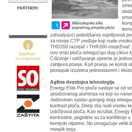
omog
PARTNERI:
doda
sman
komp
term
zahvaljujući poboljšanoj osjetljivosti 
za novije CTP uređaje koji nude visoku
THD200 razvijač i THR200 osvježivač (
ovu vrstu ploča omogućuju dug ciklus ko
Čišćenje i održavanje opreme je jednost
zahtjeva pranje. Kod pranja se koristi o
postupak izuzetna jednostavnim i ekološ
Agfina dvoslojna tehnologija
Energy Elite Pro ploče sastoje se od v
anodiziranog aluminija na koji su nanese
Jedinstven sastav gornjeg sloja omoguću
kontrast ploča. Donji sloj nudi visoku 
izdržljivost ploča. Kao rezultat, Energy
kontrastne, pogodne su za korištenje u
kemijski otporne, što omogućuje velik br
metalik boja.