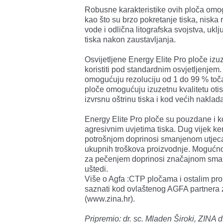
Robusne karakteristike ovih ploča omo
kao što su brzo pokretanje tiska, niska r
vode i odlična litografska svojstva, ukl
tiska nakon zaustavljanja.
Osvijetljene Energy Elite Pro ploče iz
koristiti pod standardnim osvjetljenjem.
omogućuju rezoluciju od 1 do 99 % toča
ploče omogućuju izuzetnu kvalitetu otis
izvrsnu oštrinu tiska i kod većih naklad
Energy Elite Pro ploče su pouzdane i kon
agresivnim uvjetima tiska. Dug vijek ke
potrošnjom doprinosi smanjenom utjeca
ukupnih troškova proizvodnje. Mogućnos
za pečenjem doprinosi značajnom smanj
uštedi.
Više o Agfa :CTP pločama i ostalim pr
saznati kod ovlaštenog AGFA partnera z
(www.zina.hr).
Pripremio: dr. sc. Mladen Široki, ZINA d