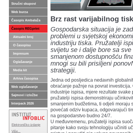
Stručni skupovi
Web burza
Brz rast varijabilnog tis
Časopis Ambalaža
Gospodarska situacija je zadn
Časopis REGprint
problemi u svjetskoj ekonomiji
Aktualni broj
industriju tiska. Pružatelji is
O časopisu
svijetu se i dalje bore sa sv
Impresum
smanjenom dostupnošću finan
Oglašavanje
mnogi su bili prisiljeni ponov
strategiji.
Media kit
Arhiva časopisa
Jedna od posljedica nedavnih globalnih
obraćanje pažnje na povrat investicija. O
Web oglašavanje
industrije ispisa, mjere rezultate svake 
Sajmovi i izložbe
pružatelji ispisa demonstriraju učinkov
smanjenim budžetima, ti odjeli moraju s
Interpack 2026
povećati odziv kupaca, odgovarajući tim
na gospodarstvo budno 24/7.
U međuvremenu, pružatelji ispisa suočav
Elektroničko izdanje
pitanje kako svoju tehnologiju učiniti uč
Više...