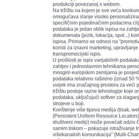
produkciji povezanoj s webom.
Na tržištu na kojem je sve veća konkure
omogućava slanje visoko personalizir
specifičnim pojedinačnim podacima ciljan
podataka je jedan oblik ispisa na zaht
dokumenata (jezik, lokacija, spol...) ko
ispisa. Primarno se odnosi na “promoti
koristi za izravni marketing, upravljanj
transpromocijski ispis.
U prošlosti je ispis varijabilnih podat
zahtjev i jednostavnim tehnikama person
mnogim europskim zemljama je posjedova
podataka relativno rašireno (iznad 50 %)
uvijek ima značajnog prostora za veći p
tržištu postoje razne tehnologije koje o
podataka, uključujući softver za slagan
strojeve u boji.
Korištenje više tipova medija (tisak, w
(Persistent Uniform Resource Locators),
društveni mediji) može povećati odziv 
samim tiskom – pokazuje istraživanje 
višekanalnih komunikacija” (Multi-C