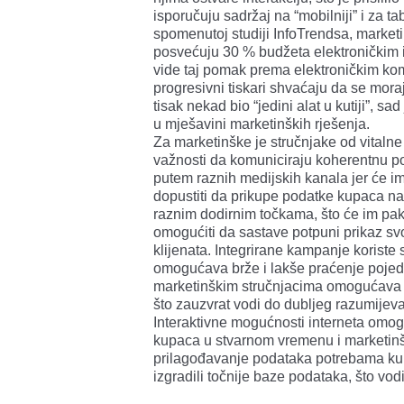
isporučuju sadržaj na “mobilniji” i za t
spomenutoj studiji InfoTrendsa, marketi
posvećuju 30 % budžeta elektroničkim i
vide taj pomak prema elektroničkim kom
progresivni tiskari shvaćaju da se moraj
tisak nekad bio “jedini alat u kutiji”, s
u mješavini marketinških rješenja.
Za marketinške je stručnjake od vitalne
važnosti da komuniciraju koherentnu p
putem raznih medijskih kanala jer će im
dopustiti da prikupe podatke kupaca na
raznim dodirnim točkama, što će im pa
omogućiti da sastave potpuni prikaz sv
klijenata. Integrirane kampanje koriste 
omogućava brže i lakše praćenje pojedi
marketinškim stručnjacima omogućava 
što zauzvrat vodi do dubljeg razumijeva
Interaktivne mogućnosti interneta omo
kupaca u stvarnom vremenu i marketin
prilagođavanje podataka potrebama kupa
izgradili točnije baze podataka, što vod