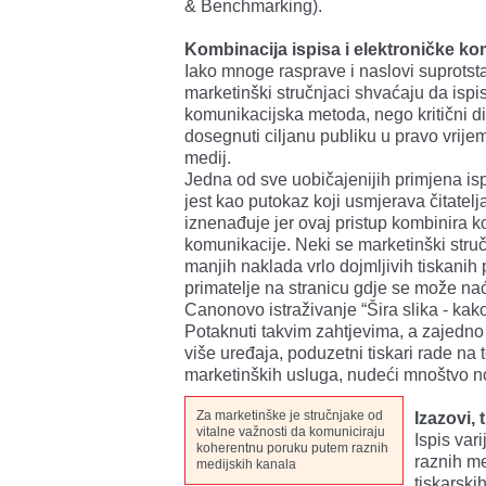
& Benchmarking).
Kombinacija ispisa i elektroničke k
Iako mnoge rasprave i naslovi suprotstav
marketinški stručnjaci shvaćaju da ispi
komunikacijska metoda, nego kritični d
dosegnuti ciljanu publiku u pravo vrije
medij.
Jedna od sve uobičajenijih primjena i
jest kao putokaz koji usmjerava čitatelj
iznenađuje jer ovaj pristup kombinira kor
komunikacije. Neki se marketinški stru
manjih naklada vrlo dojmljivih tiskanih 
primatelje na stranicu gdje se može nać
Canonovo istraživanje “Šira slika - kako 
Potaknuti takvim zahtjevima, a zajedno 
više uređaja, poduzetni tiskari rade na
marketinških usluga, nudeći mnoštvo no
Za marketinške je stručnjake od
Izazovi, 
vitalne važnosti da komuniciraju
Ispis var
koherentnu poruku putem raznih
raznih me
medijskih kanala
tiskarski