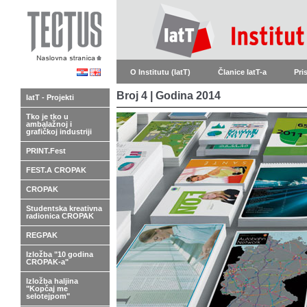
O Institutu (IatT)
Članice IatT-a
Pri
Broj 4 | Godina 2014
IatT - Projekti
Tko je tko u
ambalažnoj i
grafičkoj industriji
PRINT.Fest
FEST.A CROPAK
CROPAK
Studentska kreativna
radionica CROPAK
REGPAK
Izložba "10 godina
CROPAK-a"
Izložba haljina
"Kopčaj me
selotejpom"