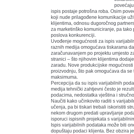
povećaju 
ispis postaje potrošna roba. Osim poveć
koji nude prilagođene komunikacije už
klijentima, odnosu dugoročnog partners
za marketinško komuniciranje, pa tako p
poslova konkurenciji.
Uvođenje mogućnosti za ispis varijabil
raznih medija omogućava tiskarama da k
zaračunavanjem po projektu umjesto z
stranici – što njihovim klijentima dodaj
zaradu. Nove produkcijske mogućnosti 
proizvodnju, što pak omogućava da se t
maksimuma.
Percepcija da su ispis varijabilnih pod
medija tehnički zahtjevni često je rezul
podacima, nedostatka vještina i stručnost
Naučiti kako učinkovito raditi s varijab
učenja, pa bi tiskari trebali iskoristiti s
nekom drugom predati upravljanje pod
isporuci ispisnih projekata s varijabiln
Ispis varijabilnih podataka može biti ono
dopuštaju podaci klijenta. Bez obzira jes