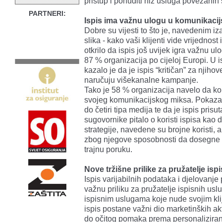
pristup i ponuditi niz usluga povezanih 
PARTNERI:
Ispis ima važnu ulogu u komunikacijs
Dobre su vijesti to što je, navedenim iz
slika - kako vaši klijenti vide vrijednos
otkrilo da ispis još uvijek igra važnu u
87 % organizacija po cijeloj Europi. U 
kazalo je da je ispis “kritičan” za njih
naručuju višekanalne kampanje.
Tako je 58 % organizacija navelo da k
svojeg komunikacijskog miksa. Pokazal
do četiri tipa medija te da je ispis pri
sugovornike pitalo o koristi ispisa kao
strategije, navedene su brojne koristi, a
zbog njegove sposobnosti da dosegne ši
trajnu poruku.
Nove tržišne prilike za pružatelje isp
Ispis varijabilnih podataka i djelovanj
važnu priliku za pružatelje ispisnih usl
ispisnim uslugama koje nude svojim klij
ispis postane važni dio marketinških akti
do očitog pomaka prema personalizirano