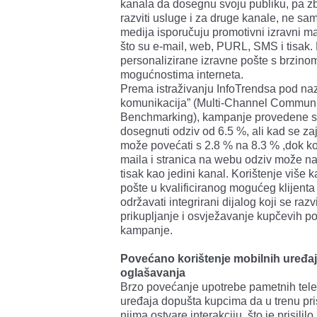
kanala da dosegnu svoju publiku, pa zb
razviti usluge i za druge kanale, ne sa
medija isporučuju promotivni izravni ma
što su e-mail, web, PURL, SMS i tisak. 
personalizirane izravne pošte s brzinom
mogućnostima interneta.
Prema istraživanju InfoTrendsa pod na
komunikacija” (Multi-Channel Commun
Benchmarking), kampanje provedene 
dosegnuti odziv od 6.5 %, ali kad se zaj
može povećati s 2.8 % na 8.3 % ,dok kod
maila i stranica na webu odziv može n
tisak kao jedini kanal. Korištenje više k
pošte u kvalificiranog mogućeg klijenta
održavati integrirani dijalog koji se razv
prikupljanje i osvježavanje kupčevih po
kampanje.
Povećano korištenje mobilnih uređaj
oglašavanja
Brzo povećanje upotrebe pametnih telef
uređaja dopušta kupcima da u trenu pri
njima ostvare interakciju, što je prisilil