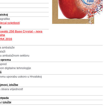
atskoj
agrafike
jecaj svjetlosti
i
Aseptic 250 Base Crystal – nova
ajna
PAK 2016
na ambalaže
laži
ak u ambalažnom sektoru
i, oprema
ispred
kon digitalne tehnologije
iš
ovnu uporabu uskoro u Hrvatskoj
jmovi, izložbe
 stvara vrijednost!
otpada
i izložbi