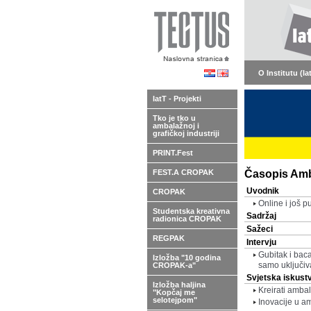
O Institutu (Ia
IatT - Projekti
Tko je tko u
ambalažnoj i
grafičkoj industriji
PRINT.Fest
FEST.A CROPAK
Časopis Amba
Uvodnik
CROPAK
Online i još p
Studentska kreativna
Sadržaj
radionica CROPAK
Sažeci
REGPAK
Intervju
Gubitak i baca
Izložba "10 godina
samo uključiv
CROPAK-a"
Svjetska iskust
Izložba haljina
Kreirati amba
"Kopčaj me
selotejpom"
Inovacije u a