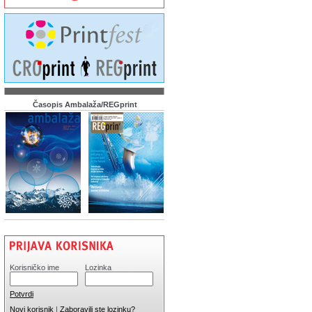
Časopis Ambalaža/REGprint
Korisničko ime
Lozinka
Potvrdi
Novi korisnik
|
Zaboravili ste lozinku?