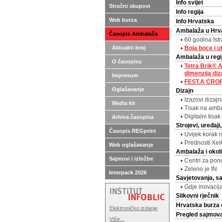
Info svijet
Stručni skupovi
Info regija
Web burza
Info Hrvatska
Ambalaža u Hrv
Časopis Ambalaža
60 godina Istr
Aktualni broj
Boja boce i ut
Ambalaža u regij
O časopisu
Tetra Brik® 
dimenzija diz
Impresum
FEST.A CRO
Oglašavanje
Dizajn
Izazovi dizaj
Media kit
Tisak na amba
Digitalni tis
Arhiva časopisa
Strojevi, uređaj
Časopis REGprint
Uvijek korak 
Prednosti Xei
Web oglašavanje
Ambalaža i okol
Sajmovi i izložbe
Centri za pon
Zeleno je IN
Interpack 2026
Savjetovanja, sa
Gdje inovacija
Slikovni rječnik
Hrvatska burza 
Elektroničko izdanje
Pregled sajmova 
Više...