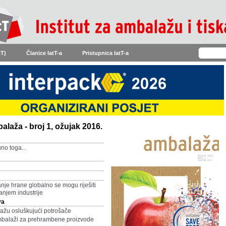
tT)
Članice IatT-a
Pristupnica IatT-a
laža - broj 1, ožujak 2016.
uno toga...
nje hrane globalno se mogu riješiti
anjem industrije
va
lažu osluškujući potrošače
mbalaži za prehrambene proizvode