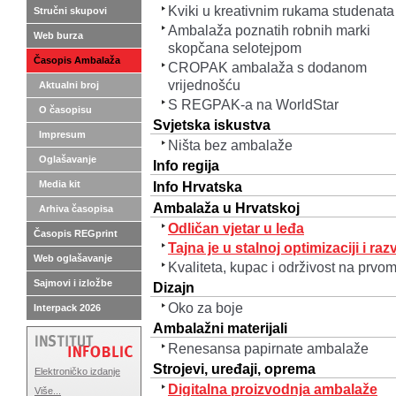
Kviki u kreativnim rukama studenata
Stručni skupovi
Ambalaža poznatih robnih marki
Web burza
skopčana selotejpom
Časopis Ambalaža
CROPAK ambalaža s dodanom
vrijednošću
Aktualni broj
S REGPAK-a na WorldStar
O časopisu
Svjetska iskustva
Impresum
Ništa bez ambalaže
Oglašavanje
Info regija
Media kit
Info Hrvatska
Ambalaža u Hrvatskoj
Arhiva časopisa
Odličan vjetar u leđa
Časopis REGprint
Tajna je u stalnoj optimizaciji i raz
Web oglašavanje
Kvaliteta, kupac i održivost na prvo
Sajmovi i izložbe
Dizajn
Oko za boje
Interpack 2026
Ambalažni materijali
Renesansa papirnate ambalaže
Strojevi, uređaji, oprema
Elektroničko izdanje
Digitalna proizvodnja ambalaže
Više...