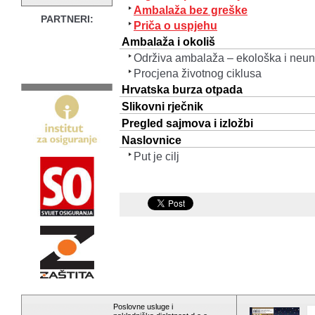
Ambalaža bez greške
PARTNERI:
Priča o uspjehu
Ambalaža i okoliš
Održiva ambalaža – ekološka i neun
Procjena životnog ciklusa
Hrvatska burza otpada
Slikovni rječnik
Pregled sajmova i izložbi
Naslovnice
Put je cilj
Poslovne usluge i