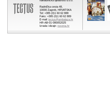
nakladnička djelatnost d.o.o.
Radnička cesta 48,
10000 Zagreb, HRVATSKA
Tel: +385 (0)1 60 62 888
Faks: +385 (0)1 60 62 889
E-mail:
tectus@ambalaza.hr
HR-AB-01-080052025
Izrada i dizajn:
novena.hr