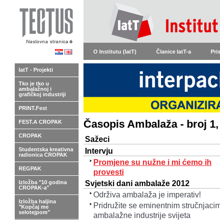
O Institutu (IatT)
Članice IatT-a
Pri
IatT - Projekti
Tko je tko u
ambalažnoj i
grafičkoj industriji
PRINT.Fest
Časopis Ambalaža - broj 1,
FEST.A CROPAK
CROPAK
Sažeci
Studentska kreativna
Intervju
radionica CROPAK
Promjene su nužne i mi ćemo ih
REGPAK
provesti
Svjetski dani ambalaže 2012
Izložba "10 godina
CROPAK-a"
Održiva ambalaža je imperativ!
Izložba haljina
Pridružite se eminentnim stručnjaci
"Kopčaj me
selotejpom"
ambalažne industrije svijeta