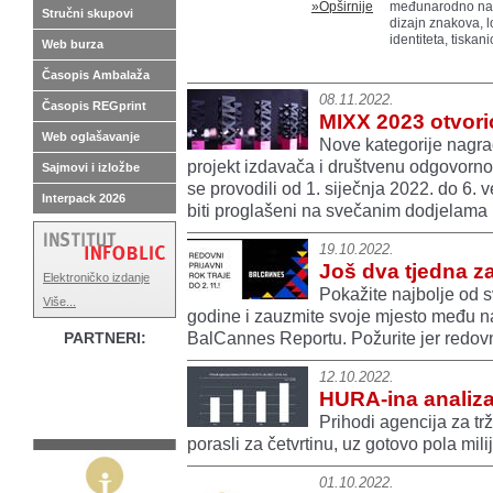
»Opširnije
međunarodno nat
Stručni skupovi
dizajn znakova, l
identiteta, tiskan
Web burza
Časopis Ambalaža
08.11.2022.
Časopis REGprint
MIXX 2023 otvori
Web oglašavanje
Nove kategorije nagrađ
projekt izdavača i društvenu odgovornost
Sajmovi i izložbe
se provodili od 1. siječnja 2022. do 6. 
Interpack 2026
biti proglašeni na svečanim dodjelama
19.10.2022.
Još dva tjedna z
Elektroničko izdanje
Pokažite najbolje od s
Više...
godine i zauzmite svoje mjesto među naj
BalCannes Reportu. Požurite jer redovni
PARTNERI:
12.10.2022.
HURA-ina analiz
Prihodi agencija za tr
porasli za četvrtinu, uz gotovo pola mil
01.10.2022.