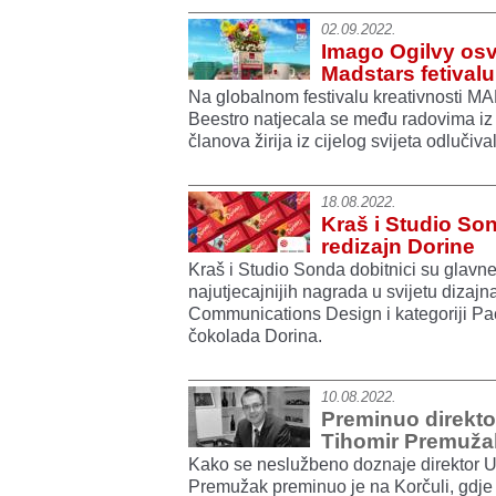
02.09.2022.
Imago Ogilvy osvo
Madstars fetivalu
Na globalnom festivalu kreativnosti
Beestro natjecala se među radovima iz
članova žirija iz cijelog svijeta odlučiv
18.08.2022.
Kraš i Studio Son
redizajn Dorine
Kraš i Studio Sonda dobitnici su glavn
najutjecajnijih nagrada u svijetu dizaj
Communications Design i kategoriji P
čokolada Dorina.
10.08.2022.
Preminuo direkto
Tihomir Premuža
Kako se neslužbeno doznaje direktor U
Premužak preminuo je na Korčuli, gdje j