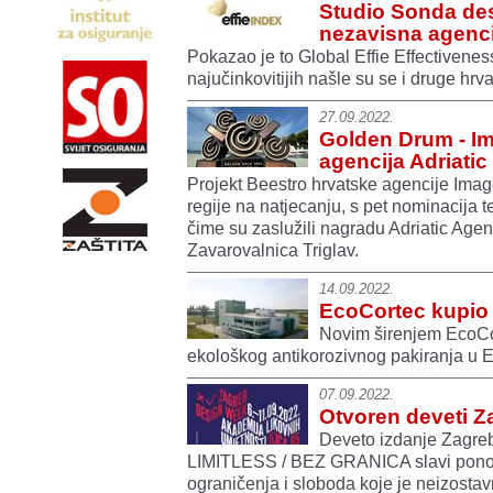
Studio Sonda dese
nezavisna agenci
Pokazao je to Global Effie Effectivenes
najučinkovitijih našle su se i druge hrva
27.09.2022.
Golden Drum - Im
agencija Adriatic 
Projekt Beestro hrvatske agencije Imago
regije na natjecanju, s pet nominacija 
čime su zaslužili nagradu Adriatic Age
Zavarovalnica Triglav.
14.09.2022.
EcoCortec kupio 
Novim širenjem EcoCo
ekološkog antikorozivnog pakiranja u 
07.09.2022.
Otvoren deveti 
Deveto izdanje Zagr
LIMITLESS / BEZ GRANICA slavi ponov
ograničenja i sloboda koje je neizostav