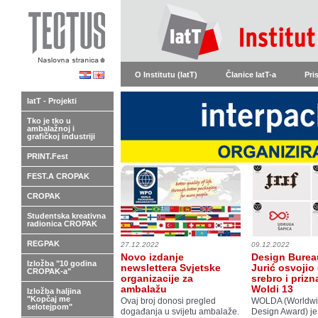
O Institutu (IatT)
Članice IatT-a
Pri
IatT - Projekti
Tko je tko u
ambalažnoj i
grafičkoj industriji
PRINT.Fest
FEST.A CROPAK
CROPAK
Studentska kreativna
radionica CROPAK
REGPAK
27.12.2022
09.12.2022
Novo izdanje
Design Burea
Izložba "10 godina
newslettera Svjetske
Jurić osvojio 
CROPAK-a"
organizacije za
srebro i prizn
ambalažu
Woldi 13
Izložba haljina
"Kopčaj me
Ovaj broj donosi pregled
WOLDA (Worldwi
selotejpom"
događanja u svijetu ambalaže.
Design Award) je