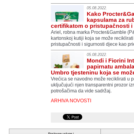
05.08.2022.
Kako Procter&Ga
kapsulama za rubl
certifikatom o pristupačnosti i
Ariel, robna marka Procter&Gamble (P&G
kartonskoj kutiji koja se može reciklirati
pristupačnosti i sigurnosti djece kao pri
05.08.2022.
Mondi i Fiorini In
papirnatu ambalaž
Umbro tjesteninu koja se može 
Vrećica se navodno može reciklirati u 
uključujući njen transparentni prozor i
potrošačima da vide sadržaj.
ARHIVA NOVOSTI
Poslovne usluge i